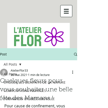
Post
All Posts
AtelierFlor33
All Posts
30 mai 2021
1 min de lecture
Quelques fleurs pour
UTILISER LES BIENFAITS DE LA NATURE
vous souhaiter une belle
COMPOSITIONS FLORALES
fête des Mamans !
FORMATION PROFESSIONNELLE
Pour cause de confinement, vous 