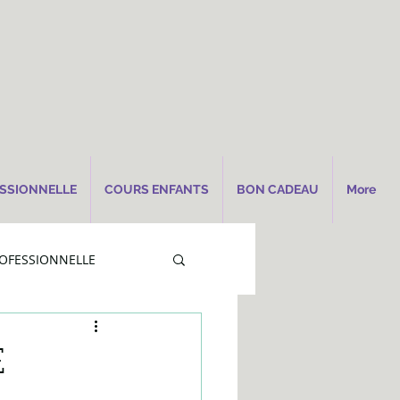
SSIONNELLE
COURS ENFANTS
BON CADEAU
More
OFESSIONNELLE
E