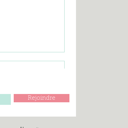
Rejoindre
R TERMINER LA
SON FLORALE
5/2026