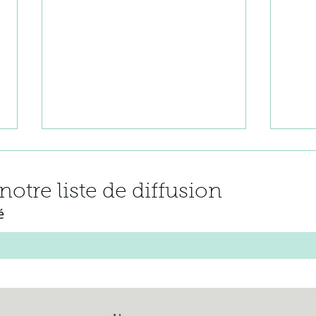
notre liste de diffusion
é
A nouveau 100 % de
POU
réussite !
SAI
202