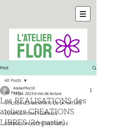
Post
All Posts
AtelierFlor33
All Posts
13 juil. 2023
0 min de lecture
Les REALISATIONS des
UTILISER LES BIENFAITS DE LA NATURE
ateliers CREATIONS
COMPOSITIONS FLORALES
LIBRES (2è partie)
FORMATION PROFESSIONNELLE