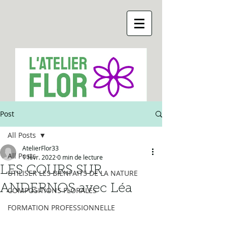
Post
All Posts
AtelierFlor33
All Posts
1 févr. 2022
0 min de lecture
LES COURS SUR
UTILISER LES BIENFAITS DE LA NATURE
ANDERNOS avec Léa
COMPOSITIONS FLORALES
FORMATION PROFESSIONNELLE