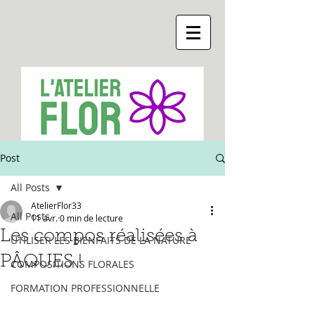
Post
All Posts
AtelierFlor33
All Posts
11 avr.
0 min de lecture
Les compos réalisées à
UTILISER LES BIENFAITS DE LA NATURE
PÂQUES !
COMPOSITIONS FLORALES
FORMATION PROFESSIONNELLE