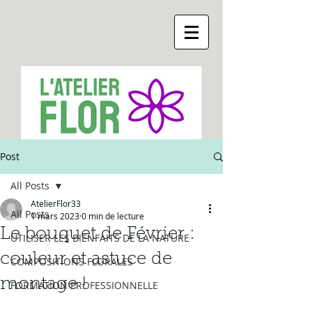
Post
All Posts
AtelierFlor33
All Posts
1 mars 2023
0 min de lecture
Le bouquet de Février :
UTILISER LES BIENFAITS DE LA NATURE
couleur et astuce de
COMPOSITIONS FLORALES
montage !
FORMATION PROFESSIONNELLE