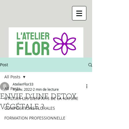
Post
All Posts
AtelierFlor33
All Posts
4 janv. 2022
2 min de lecture
ENVIE D'UNE DETOX
UTILISER LES BIENFAITS DE LA NATURE
VÉGÉTALE ?
COMPOSITIONS FLORALES
FORMATION PROFESSIONNELLE