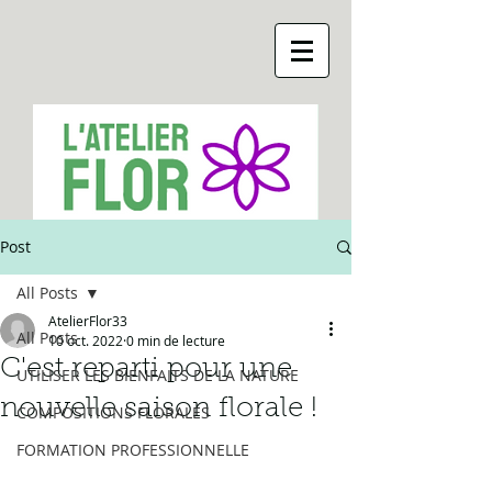
Post
All Posts
AtelierFlor33
All Posts
10 oct. 2022
0 min de lecture
C'est reparti pour une
UTILISER LES BIENFAITS DE LA NATURE
nouvelle saison florale !
COMPOSITIONS FLORALES
FORMATION PROFESSIONNELLE